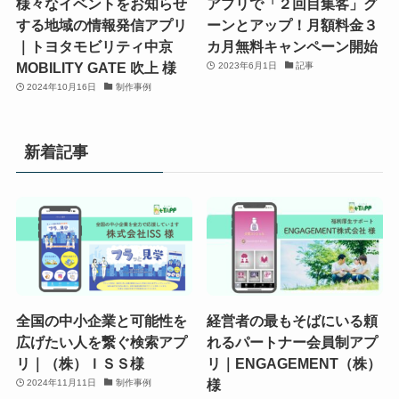
様々なイベントをお知らせ
アプリで「２回目集客」グ
する地域の情報発信アプリ
ーンとアップ！月額料金３
｜トヨタモビリティ中京
カ月無料キャンペーン開始
MOBILITY GATE 吹上 様
2023年6月1日
記事
2024年10月16日
制作事例
新着記事
全国の中小企業と可能性を
経営者の最もそばにいる頼
広げたい人を繋ぐ検索アプ
れるパートナー会員制アプ
リ｜（株）ＩＳＳ様
リ｜ENGAGEMENT（株）
様
2024年11月11日
制作事例