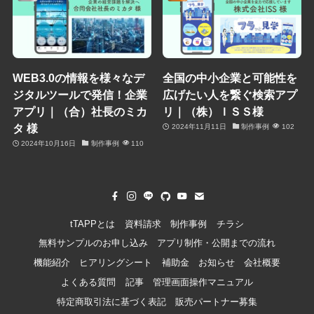
WEB3.0の情報を様々なデ
全国の中小企業と可能性を
ジタルツールで発信！企業
広げたい人を繋ぐ検索アプ
アプリ｜（合）社長のミカ
リ｜（株）ＩＳＳ様
タ 様
2024年11月11日
制作事例
102
2024年10月16日
制作事例
110
tTAPPとは
資料請求
制作事例
チラシ
無料サンプルのお申し込み
アプリ制作・公開までの流れ
機能紹介
ヒアリングシート
補助金
お知らせ
会社概要
よくある質問
記事
管理画面操作マニュアル
特定商取引法に基づく表記
販売パートナー募集