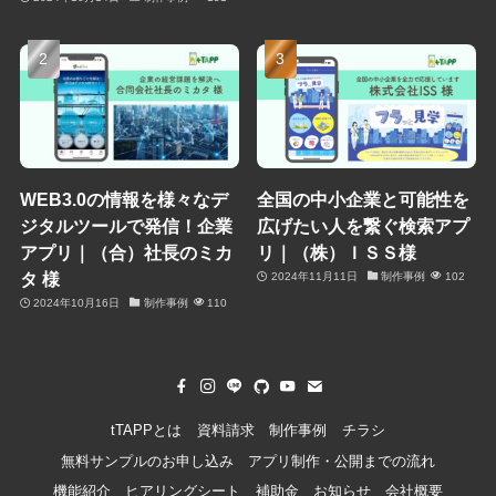
WEB3.0の情報を様々なデ
全国の中小企業と可能性を
ジタルツールで発信！企業
広げたい人を繋ぐ検索アプ
アプリ｜（合）社長のミカ
リ｜（株）ＩＳＳ様
タ 様
2024年11月11日
制作事例
102
2024年10月16日
制作事例
110
tTAPPとは
資料請求
制作事例
チラシ
無料サンプルのお申し込み
アプリ制作・公開までの流れ
機能紹介
ヒアリングシート
補助金
お知らせ
会社概要